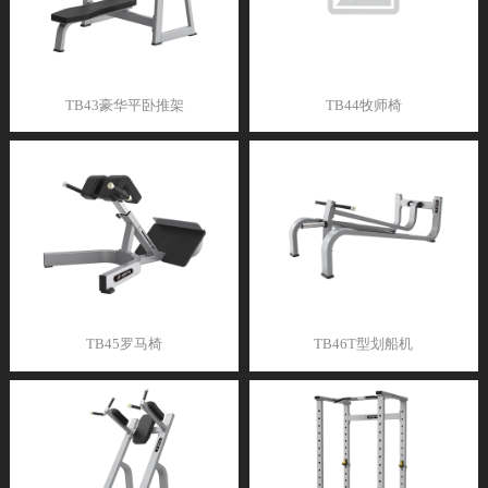
TB43豪华平卧推架
TB44牧师椅
TB45罗马椅
TB46T型划船机