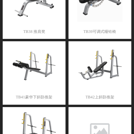
TB38 推肩凳
TB39可调式哑铃椅
TB41豪华下斜卧推架
TB42上斜卧推架