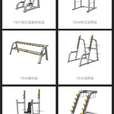
TB47双杠提膝训练器
TB48框式深蹲架
TB49哑铃架
TB50深蹲架